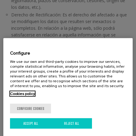
legitimadora, plazos de conservación, cesiones, origen de
los datos, etc.).
Derecho de Rectificación: Es el derecho del afectado a que
se modifiquen los datos que resulten ser inexactos o
incompletos. En relación a la página web, sólo podrá
satisfacerse en relación a aquella información que se
encuentre bajo el control del sitio web, por ejemplo, eliminar
comentarios publicados en la propia página, imágenes o
Configure
contenidos web donde consten datos de carácter personal
del usuario.
We use our own and third-party cookies to improve our services,
compile statistical information, analyse your browsing habits, infer
Derecho a la Limitación de tratamiento: Es el derecho a que
your interest groups, create a profile of your interests and display
se limiten los fines del tratamiento previstos de forma
relevant ads on other sites. This allows us to customise the
content we offer and to recognise which sections of the site are
original por el responsable del tratamiento en determinados
of interest to you, enabling us to improve the site and its security.
supuestos.
Cookies policy
Derecho de Supresión: Es el derecho a suprimir los datos de
carácter personal del usuario, a excepción de lo previsto en
CONFIGURE COOKIES
el propio RGPD (libertad de expresión e información,
obligaciones de conservación, formulación, ejercicio o
defensa de reclamaciones, etc.).
ACCEPT ALL
REJECT ALL
Derecho a la Portabilidad: El derecho a recibir los datos