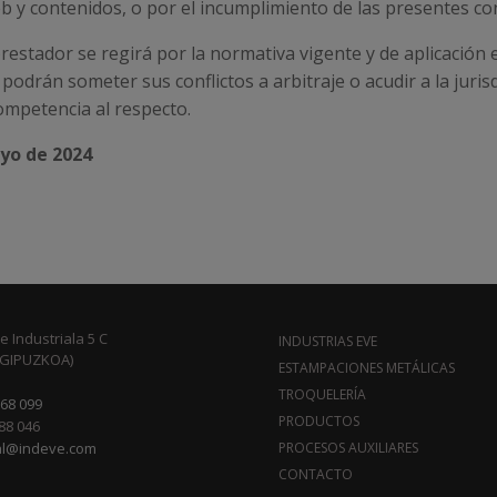
web y contenidos, o por el incumplimiento de las presentes co
prestador se regirá por la normativa vigente y de aplicación e
 podrán someter sus conflictos a arbitraje o acudir a la juri
ompetencia al respecto.
ayo de 2024
 Industriala 5 C
INDUSTRIAS EVE
(GIPUZKOA)
ESTAMPACIONES METÁLICAS
TROQUELERÍA
768 099
PRODUCTOS
788 046
al@indeve.com
PROCESOS AUXILIARES
CONTACTO