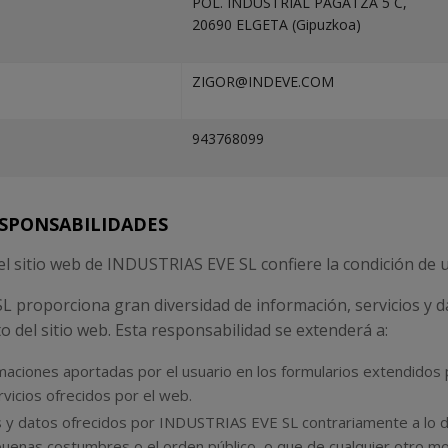
POL. INDUSTRIAL PAGATZA 5 C,
20690 ELGETA (Gipuzkoa)
ZIGOR@INDEVE.COM
943768099
ESPONSABILIDADES
el sitio web de INDUSTRIAS EVE SL confiere la condición de 
L proporciona gran diversidad de información, servicios y d
o del sitio web. Esta responsabilidad se extenderá a:
formaciones aportadas por el usuario en los formularios extendido
vicios ofrecidos por el web.
ios y datos ofrecidos por INDUSTRIAS EVE SL contrariamente a lo 
as buenas costumbres o el orden público, o que de cualquier otro 