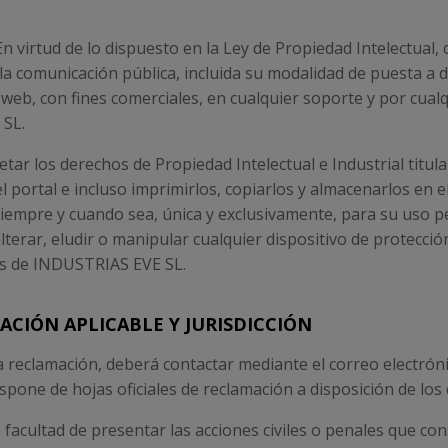
n virtud de lo dispuesto en la Ley de Propiedad Intelectua
 la comunicación pública, incluida su modalidad de puesta a d
web, con fines comerciales, en cualquier soporte y por cualqu
 SL.
tar los derechos de Propiedad Intelectual e Industrial titu
l portal e incluso imprimirlos, copiarlos y almacenarlos en 
siempre y cuando sea, única y exclusivamente, para su uso pe
lterar, eludir o manipular cualquier dispositivo de protecci
as de INDUSTRIAS EVE SL.
LACIÓN APLICABLE Y JURISDICCIÓN
na reclamación, deberá contactar mediante el correo elect
one de hojas oficiales de reclamación a disposición de los
facultad de presentar las acciones civiles o penales que co