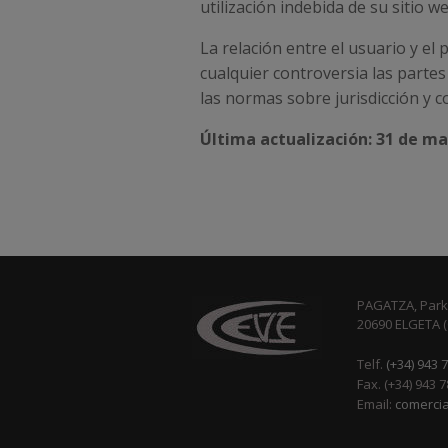
utilización indebida de su sitio 
La relación entre el usuario y el 
cualquier controversia las partes
las normas sobre jurisdicción y c
Última actualización: 31 de m
PAGATZA, Parke
20690 ELGETA 
Telf.
(+34) 943 
Fax. (+34) 943 
Email:
comerci