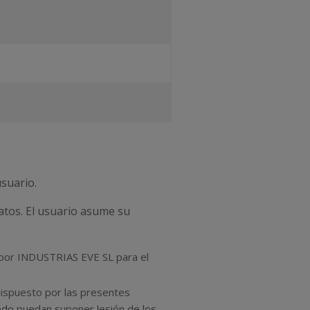
usuario.
atos. El usuario asume su
s por INDUSTRIAS EVE SL para el
dispuesto por las presentes
modo puedan suponer lesión de los